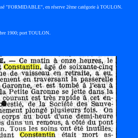
irassé "FORMIDABLE", en réserve 2ème catégorie à TOULON.
ctobre 1900; port TOULON.