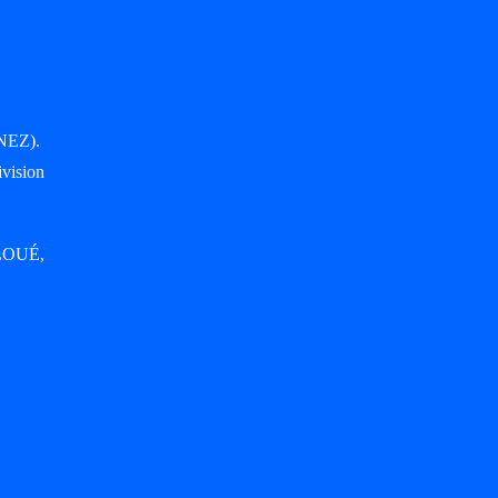
NEZ).
vision
CLOUÉ,