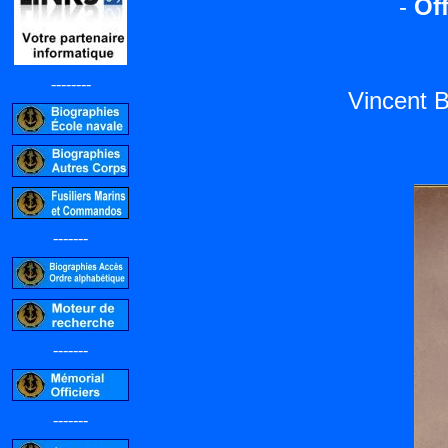
-
Off
--------
Vincent 
-------
-------
-------