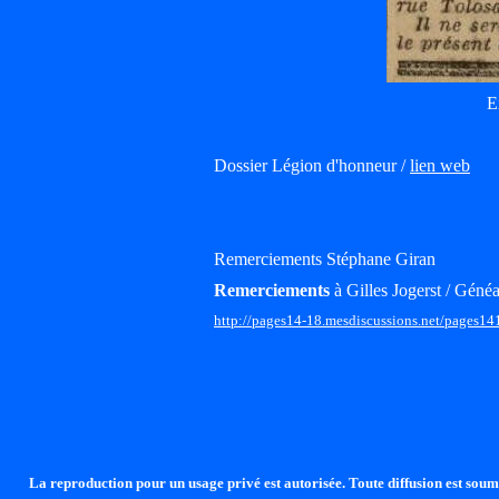
E
Dossier Légion d'honneur /
lien web
Remerciements Stéphane Giran
Remerciements
à Gilles Jogerst / Généa
http://pages14-18.mesdiscussions.net/pages14
La reproduction pour un usage privé est autorisée. Toute diffusion est soumi