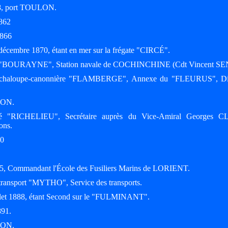
858, port TOULON.
1862
1866
 décembre 1870, étant en mer sur la frégate "CIRCÉ".
viso "BOURAYNE", Station navale de COCHINCHINE (Cdt Vincent SE
a chaloupe-canonnière "FLAMBERGE", Annexe du "FLEURUS", Di
LON.
ssé "RICHELIEU", Secrétaire auprès du Vice-Amiral Georges 
ions.
80
885, Commandant l'École des Fusiliers Marins de LORIENT.
ransport "MYTHO", Service des transports.
uillet 1888, étant Second sur le "FULMINANT".
891.
LON.