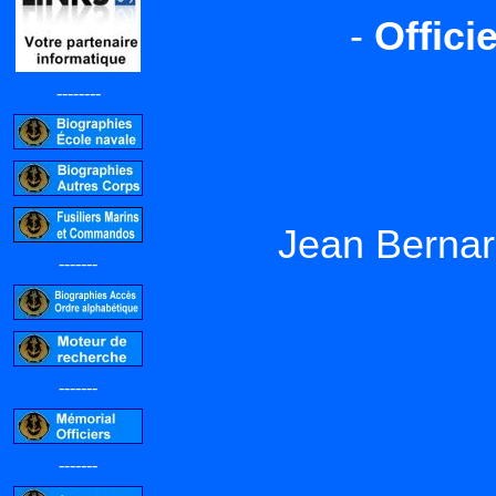
-
Offici
--------
Jean Berna
-------
-------
-------