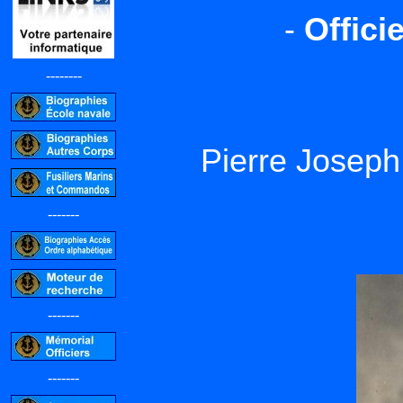
-
Offici
--------
Pierre Josep
-------
-------
-------