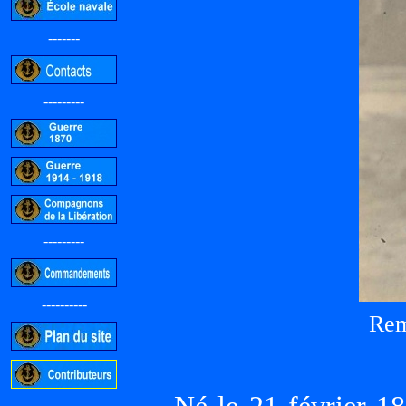
-------
---------
---------
----------
Rem
-----------