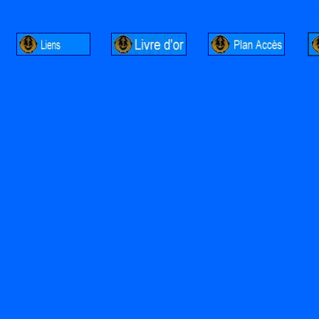
http://lalandelle.free.fr
http://cvjcrouxel.free.fr
http: