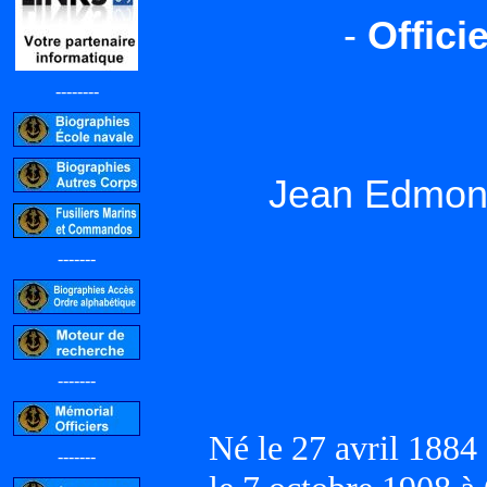
-
Offici
--------
Jean Edmon
-------
-------
Né le 27 avril 188
-------