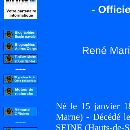
-
Offici
--------
René Mar
-------
-------
Né le 15 janvier
Marne) - Décédé l
-------
SEINE (Hauts-de-Se