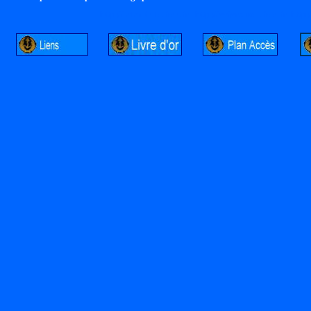
http://lalandelle.free.fr
http://cvjcrouxel.free.fr
http: