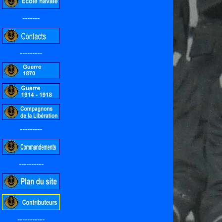
-------
---------
---------
----------
-----------