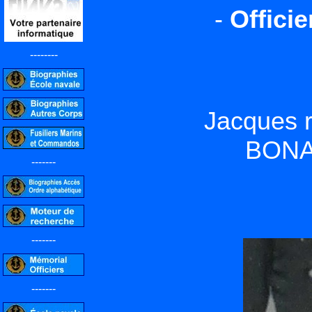
-
Officie
--------
Jacques r
BONA
-------
-------
-------