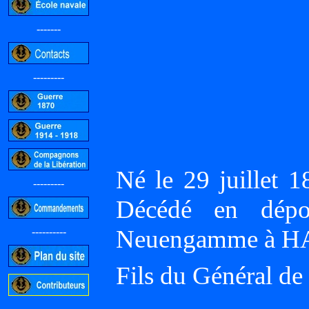
-------
---------
Né le 29 juillet
---------
Décédé en dépo
Neuengamme à
----------
Fils du Général de 
-----------