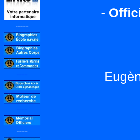
-
Offic
--------
Eugè
-------
-------
-------