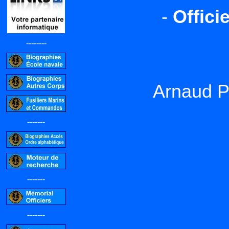
-
Offici
--------
Arnaud 
-------
-------
-------