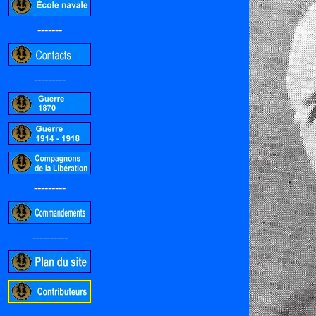
-------
---------
---------
----------
-----------