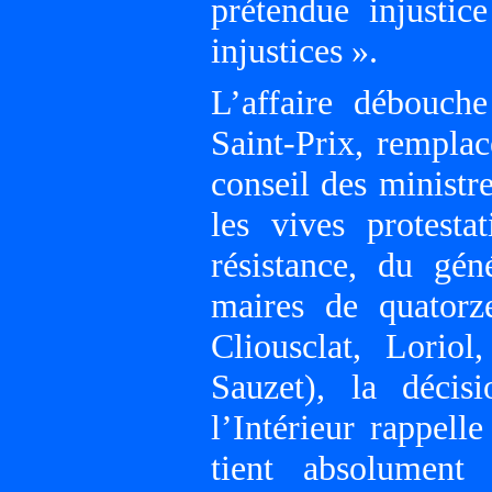
prétendue injustic
injustices ».
L’affaire débouche
Saint-Prix, rempla
conseil des minist
les vives protes
résistance, du gé
maires de quator
Cliousclat, Lorio
Sauzet), la décis
l’Intérieur rappel
tient absolumen