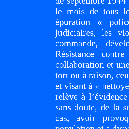
de septembre 1944 
le mois de tous l
épuration « poli
judiciaires, les v
commande, dével
Résistance contr
collaboration et un
tort ou à raison, c
et visant à « nettoy
relève à l’évidence
sans doute, de la 
cas, avoir provoq
population et a disp