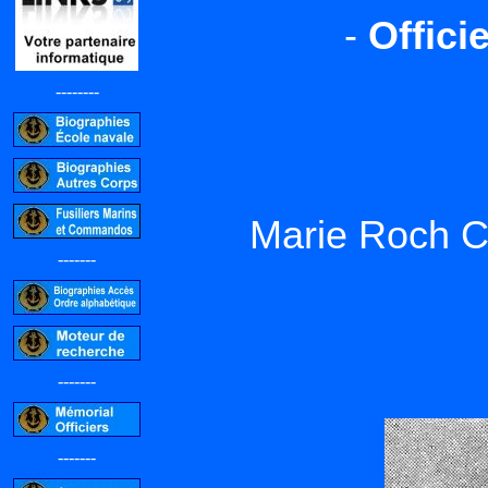
-
Offici
--------
Marie Roch C
-------
-------
-------