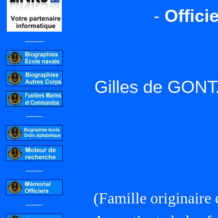
-
Offici
--------
Gilles de GON
-------
-------
(Famille originaire
-------