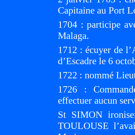
Capitaine au Port L
1704 : participe a
Malaga.
1712 : écuyer de l’
d’Escadre le 6 octo
1722 : nommé Lieut
1726 : Commande
effectuer aucun servi
St SIMON ironise
TOULOUSE l’avait 