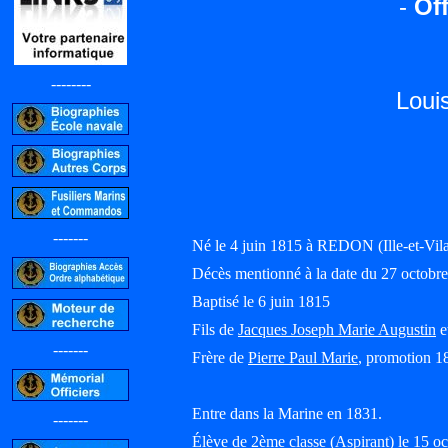
-
Off
--------
Loui
-------
Né le 4 juin 1815 à REDON (Ille-et-Vi
Décès mentionné à la date du 27 octobre 
Baptisé le 6 juin 1815
Fils de
Jacques Joseph Marie Augustin
e
-------
Frère de
Pierre Paul Marie
, promotion 1
Entre dans la Marine en 1831.
-------
Élève de 2ème classe (Aspirant) le 15 o