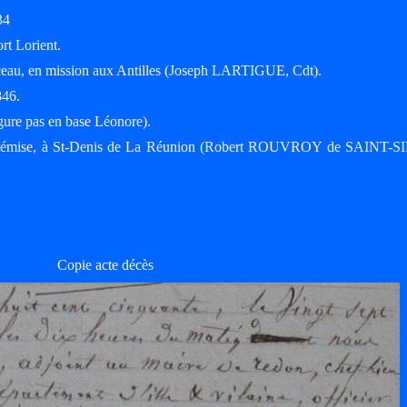
34
rt Lorient.
rceau, en mission aux Antilles (Joseph LARTIGUE, Cdt).
846.
gure pas en base Léonore).
e Artémise, à St-Denis de La Réunion (Robert ROUVROY de SAINT-
Copie acte décès