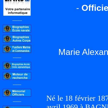
-
Offici
--------
Marie Alexa
-------
-------
Né le 18 février 1
-------
avril 1969 à BAGN