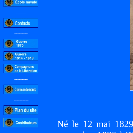
-------
---------
---------
----------
Né le 12 mai 1829
-----------