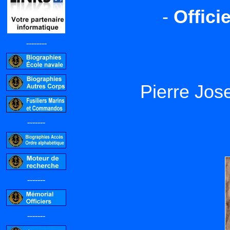
-
Offici
--------
Pierre Jo
-------
-------
-------