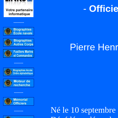
-
Offici
--------
Pierre Hen
-------
-------
Né le 10 septembr
-------