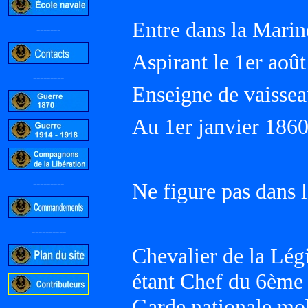
Entre dans la Marin
-------
Aspirant le 1er aoû
---------
Enseigne de vaissea
Au 1er janvier 18
---------
Ne figure pas dans l
----------
Chevalier de la Lég
étant Chef du 6ème
Garde nationale mo
-----------