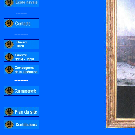
-------
---------
---------
----------
-----------