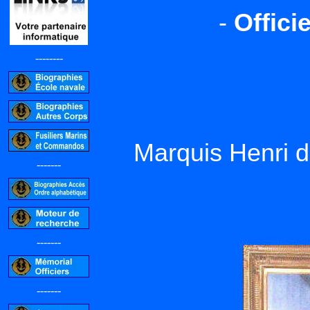
-
Offici
--------
Marquis Henr
-------
-------
-------