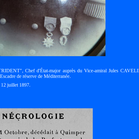
 "TRIDENT", Chef d'État-major auprès du Vice-amiral Jules CAVEL
cadre de réserve de Méditerranée.
2 juillet 1897.