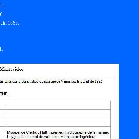
ST.
0.
juin 1863.
T.