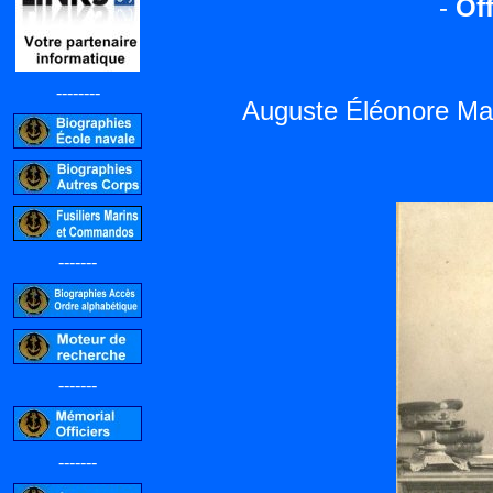
-
Off
--------
Auguste Éléonore 
-------
-------
-------