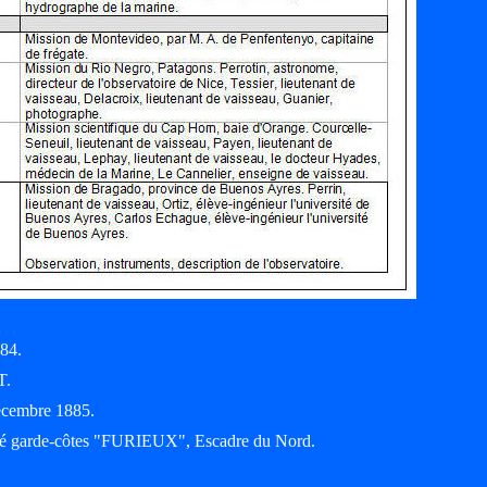
884.
T.
décembre 1885.
sé garde-côtes "FURIEUX", Escadre du Nord.