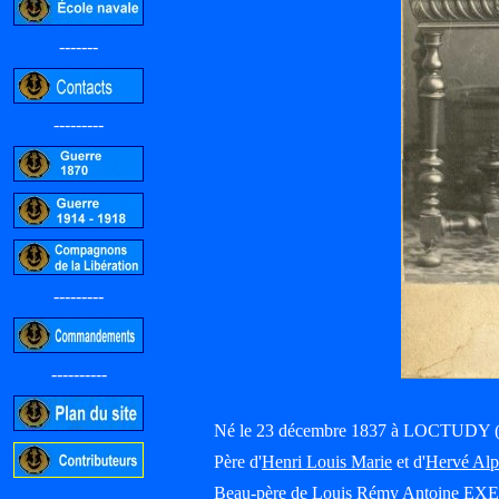
-------
---------
---------
----------
Né le 23 décembre 1837 à LOCTUDY (Fi
Père d'
Henri Louis Marie
et d'
Hervé Alp
Beau-père de
Louis Rémy Antoine E
-----------