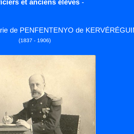
iciers et anciens élèves
-
Marie de PENFENTENYO de KERVÉRÉGUI
(1837 - 1906)