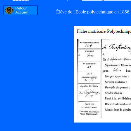
Élève de l'École polytechnique en 1856,