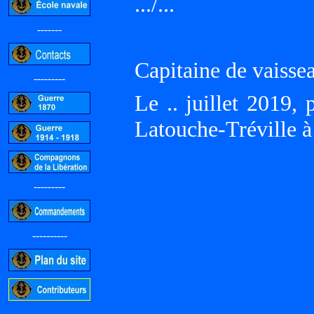
.../...
-------
Capitaine de vaisse
---------
Le .. juillet 2019
Latouche-Tréville à
---------
----------
-----------