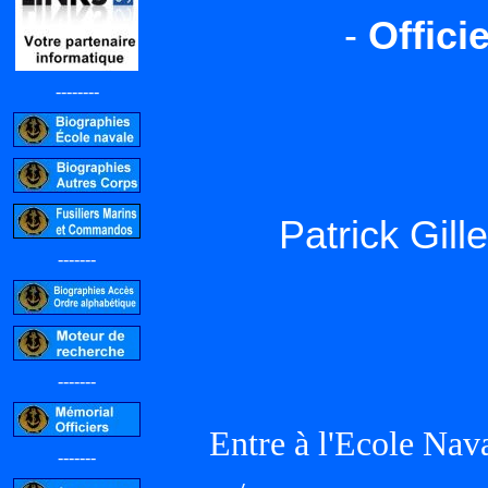
-
Offici
--------
Patrick Gil
-------
-------
Entre à l'Ecole Nav
-------