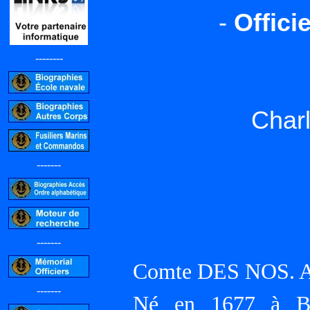
-
Offici
--------
Char
-------
-------
Comte DES NOS. A
-------
Né en 1677 à BR