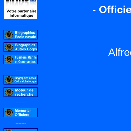
-
Offici
--------
Alfr
-------
-------
-------