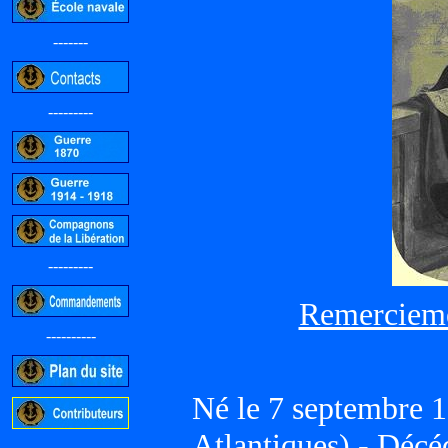
-------
---------
---------
Remercieme
----------
Né le 7 septembre
Atlantiques) - Décé
-----------