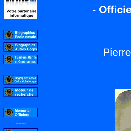
-
Offici
--------
Pier
-------
-------
-------