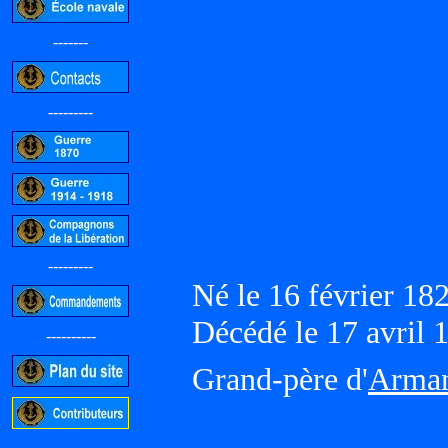
-------
---------
---------
Né le 16 février 
Décédé le 17 avri
----------
Grand-père d'
Arma
-----------