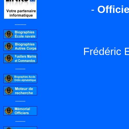
-
Offici
--------
Frédéric
-------
-------
-------