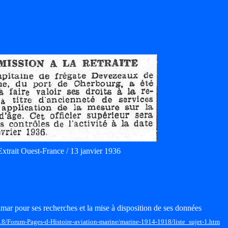
Extrait Ouest-France / 13 janvier 1936
mar pour ses recherches et la mise à disposition de ses données
18/Forum-Pages-d-Histoire-aviation-marine/marine-1914-1918/liste_sujet-1.htm