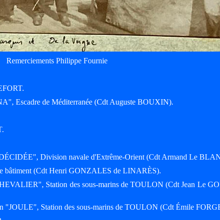
Remerciements Philippe Fournie
HEFORT.
"IÉNA", Escadre de Méditerranée (Cdt Auguste BOUXIN).
T.
re "DÉCIDÉE", Division navale d'Extrême-Orient (Cdt Armand Le BLA
même bâtiment (Cdt Henri GONZALES de LINARÈS).
r "CHEVALIER", Station des sous-marins de TOULON (Cdt Jean Le G
marin "JOULE", Station des sous-marins de TOULON (Cdt Émile FORG