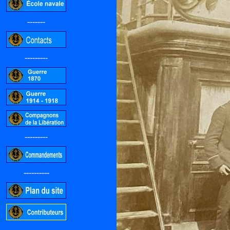
-------
---------
---------
----------
-----------