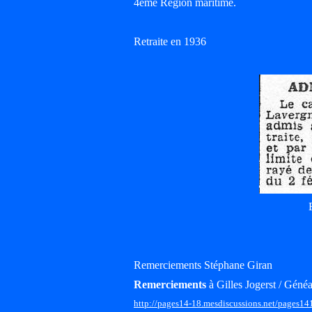
4ème Région maritime.
Retraite en 1936
Remerciements Stéphane Giran
Remerciements
à Gilles Jogerst / Généa
http://pages14-18.mesdiscussions.net/pages14