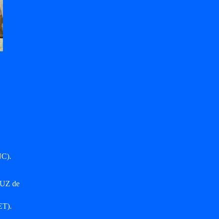
NC).
OUZ de
ET).