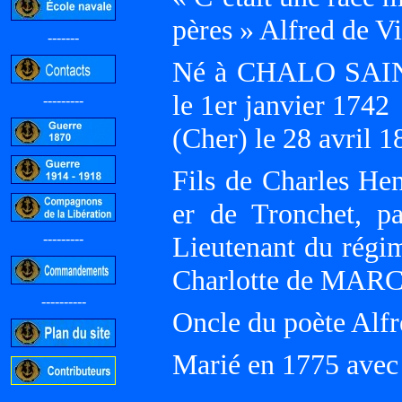
pères » Alfred de V
-------
Né à CHALO SAINT
le 1er janvier 1
---------
(Cher) le 28 avril 1
Fils de Charles He
er de Tronchet, p
---------
Lieutenant du régi
Charlotte de MAR
----------
Oncle du poète Alf
Marié en 1775 ave
-----------