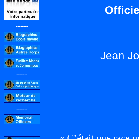
-
Offici
--------
Jean Jo
-------
-------
-------
« C’était une race m