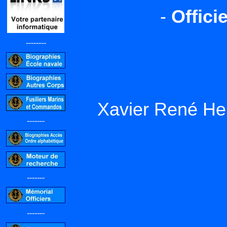
-
Offici
--------
Xavier René H
-------
-------
-------