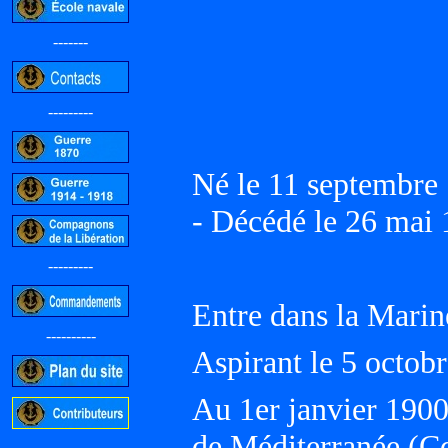
-------
---------
Né le 11 septembr
- Décédé le 26 ma
---------
Entre dans la Marin
----------
Aspirant le 5 octob
Au 1er janvier 190
de Méditerranée (
-----------