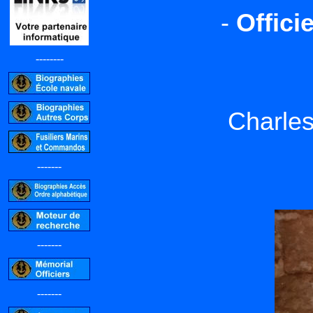
-
Offici
--------
Charle
-------
-------
-------