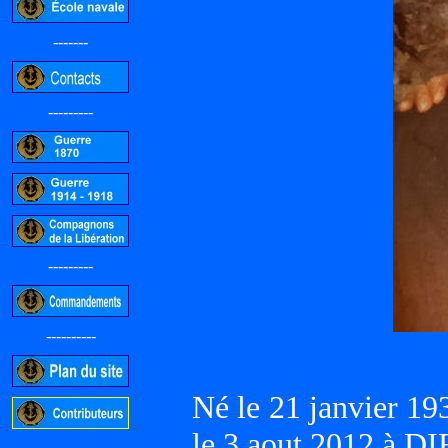
-------
---------
---------
----------
Né le 21 janvier 
le 3 aout 2012 à D
-----------