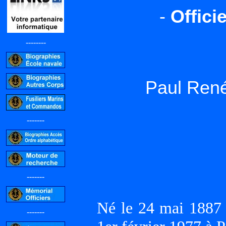
-
Offici
--------
Paul Ren
-------
-------
Né le 24 mai 1887
-------