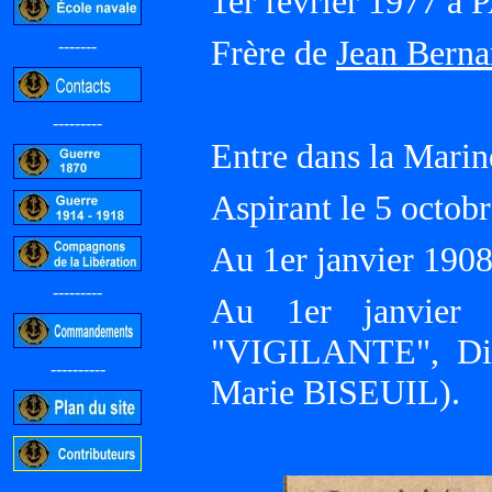
1er février 1977 à
Frère de
Jean Bern
-------
---------
Entre dans la Mari
Aspirant le 5 octob
Au 1er janvier 19
---------
Au 1er janvier 
"VIGILANTE", Divi
----------
Marie BISEUIL).
-----------