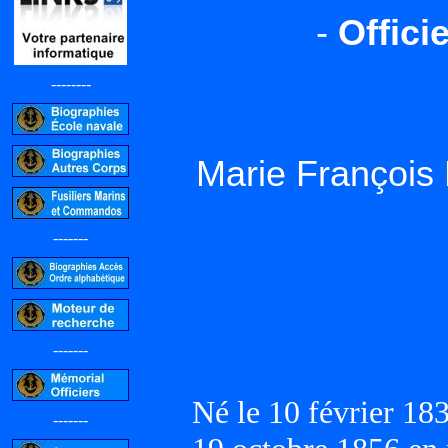
-
Offici
--------
Marie Françoi
-------
-------
Né le 10 février 1
-------