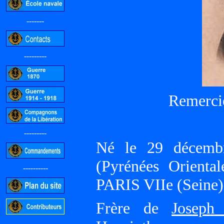
-------
---------
Remerci
---------
Né le 29 déce
(Pyrénées Orienta
----------
PARIS VIIe (Seine)
Frère de
Joseph
-----------