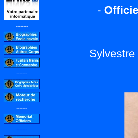
-
Offici
--------
Sylvestr
-------
-------
-------