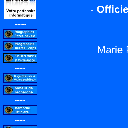
-
Offici
--------
Marie 
-------
-------
-------