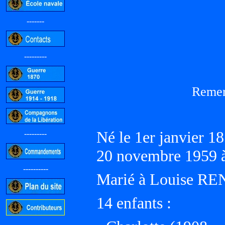
-------
---------
Remer
Né le 1er janvier 
---------
20 novembre 1959 
----------
Marié à Louise R
14 enfants :
-----------