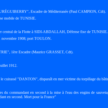
 "JAURÉGUIBERRY", Escadre de Méditerranée (Paul CAMPION, Cdt).
ense mobile de TUNISIE.
elier central de la Flotte à SIDI-ABDALLAH, Défense fixe de TUNISIE.
e 21 novembre 1908; port TOULON.
"PATRIE", 1ère Escadre (Maurice GRASSET, Cdt).
uillet 1912.
r le cuirassé "DANTON", disparaît en mer victime du torpillage du bâti
dres du commandant en second à la mise à l'eau des engins de sauveta
ant en second. Mort pour la France"