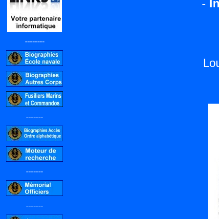
-
I
--------
Lo
-------
-------
-------