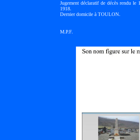
Jugement déclaratif de décès rendu le
1918.
Dernier domicile à TOULON.
M.P.F.