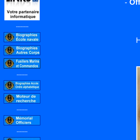
-
Off
--------
H
-------
-------
-------