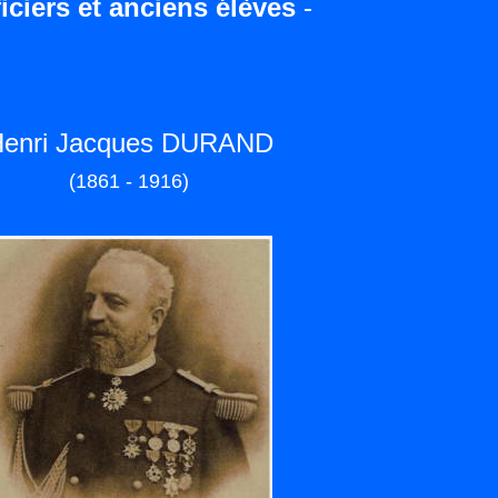
iciers et anciens élèves
-
enri Jacques DURAND
(1861 - 1916)