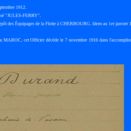
eptembre 1912.
rassé "JULES-FERRY".
épôt des Équipages de la Flotte à CHERBOURG. Idem au 1er janvier 
du MAROC, cet Officier décède le 7 novembre 1916 dans l'accomplis