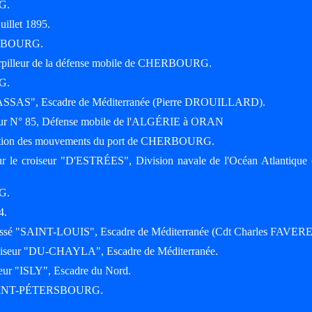
G.
uillet 1895.
HERBOURG.
orpilleur de la défense mobile de CHERBOURG.
G.
 "D'ASSAS", Escadre de Méditerranée (Pierre DROUILLARD).
lleur N° 85, Défense mobile de l'ALGÉRIE à ORAN
rection des mouvements du port de CHERBOURG.
r le croiseur "D'ESTRÉES", Division navale de l'Océan Atlantique 
G.
4.
uirassé "SAINT-LOUIS", Escadre de Méditerranée (Cdt Charles FAVER
roiseur "DU-CHAYLA", Escadre de Méditerranée.
seur "ISLY", Escadre du Nord.
 à SAINT-PÉTERSBOURG.