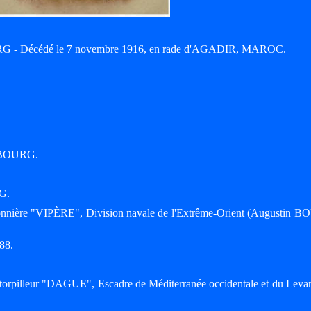
G - Décédé le 7 novembre 1916, en rade d'AGADIR, MAROC.
ERBOURG.
G.
nonnière "VIPÈRE", Division navale de l'Extrême-Orient (Augustin B
88.
o-torpilleur "DAGUE", Escadre de Méditerranée occidentale et du Leva