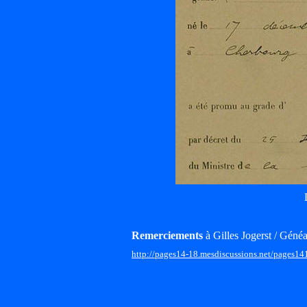
Remerciements
à Gilles Jogerst / Généa
http://pages14-18.mesdiscussions.net/pages14