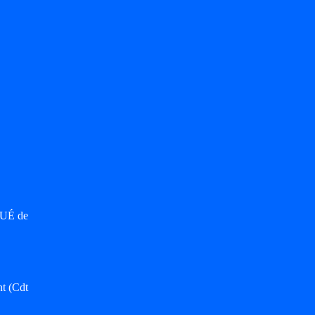
OUÉ de
nt (Cdt