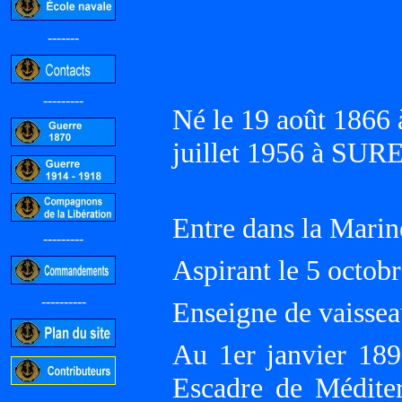
-------
---------
Né le 19 août 186
juillet 1956 à SUR
Entre dans la Marin
---------
Aspirant le 5 octob
----------
Enseigne de vaisse
Au 1er janvier 18
Escadre de Méditer
-----------