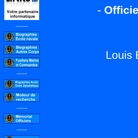
-
Offici
--------
Louis
-------
-------
-------