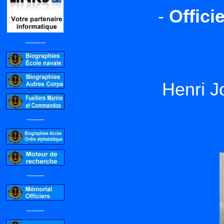
-
Offici
--------
Henri 
-------
-------
-------