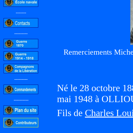
-------
---------
Remerciements Mich
---------
Né le 28 octobre 1
mai 1948 à OLLIOU
----------
Fils de
Charles Lou
-----------