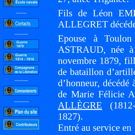
Fils de Léon EME
-------
ALLEGRET décédée 
---------
Epouse à Toulon
ASTRAUD, née à F
novembre 1879, fi
de bataillon d’artil
---------
d’honneur, décédé à
de Marie Félicie 
----------
ALLÈGRE
(1812-
1827).
Entré au service en
-----------