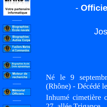
-
Offici
--------
Jo
-------
Né le 9 septemb
-------
(Rhône) - Décédé l
Inhumé cimetière c
-------
27, allée Trigance.