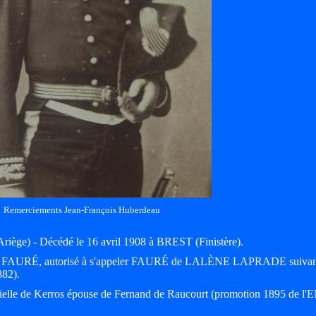
Remerciements Jean-François Huberdeau
iège) - Décédé le 16 avril 1908 à BREST (Finistère).
nyme FAURÉ, autorisé à s'appeler FAURÉ de LALÈNE LAPRADE suivan
882).
rielle de Kerros épouse de Fernand de Raucourt (promotion 1895 de l'