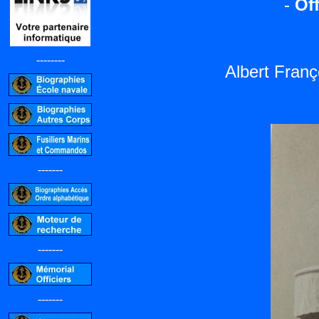
-
Off
--------
Albert Fra
-------
-------
-------