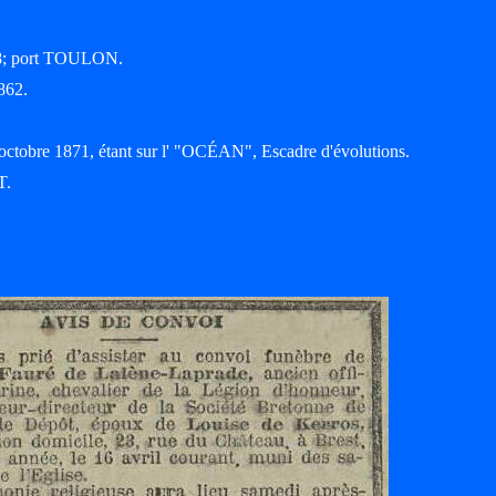
858; port TOULON.
862.
octobre 1871, étant sur l' "OCÉAN", Escadre d'évolutions.
T.