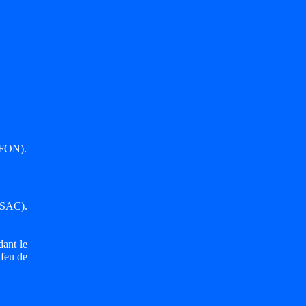
AFON).
NSAC).
ant le
 feu de