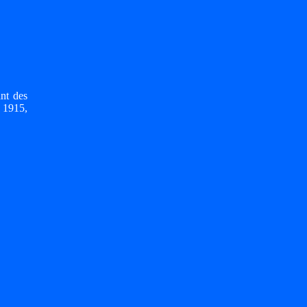
ant des
i 1915,