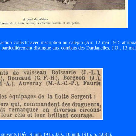
action collectif avec inscription au calepin (Arr. 12 mai 1915 attribu
 particulièrement distingué aux combats des Dardanelles, J.O., 13 ma
suivants (Déc. 9 juill. 1915, J.O., 10 juill. 1915, p. 4.681).