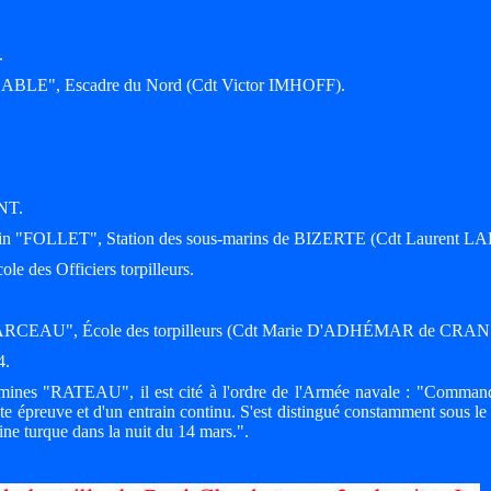
.
IDABLE", Escadre du Nord (Cdt Victor IMHOFF).
ENT.
arin "FOLLET", Station des sous-marins de BIZERTE (Cdt Laurent L
ole des Officiers torpilleurs.
é "MARCEAU", École des torpilleurs (Cdt Marie D'ADHÉMAR de CRA
4.
ines "RATEAU", il est cité à l'ordre de l'Armée navale : "Command
 épreuve et d'un entrain continu. S'est distingué constamment sous le
ine turque dans la nuit du 14 mars.".