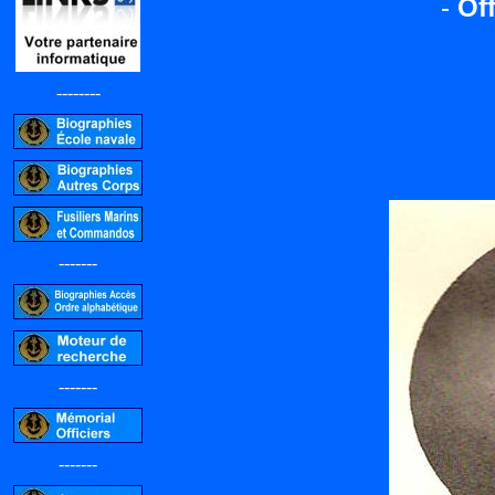
-
Off
--------
-------
-------
-------