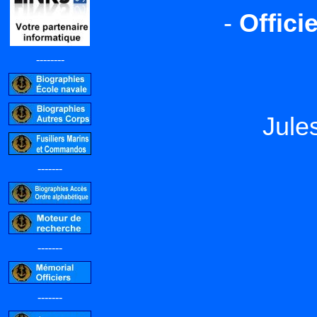
-
Offici
--------
Jule
-------
-------
-------