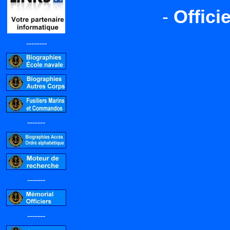
-
Offici
--------
-------
-------
-------