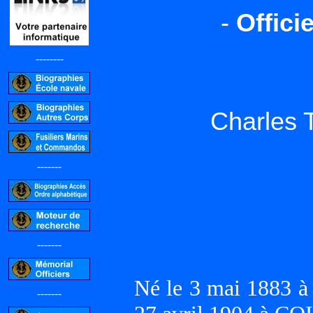
-
Offici
--------
Charles 
-------
-------
Né le 3 mai 1883
-------