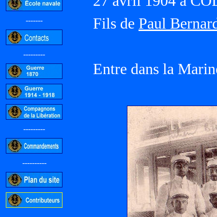
27 avril 1904 à 
Fils de
Paul Bernar
-------
---------
Entre dans la Marin
---------
----------
-----------