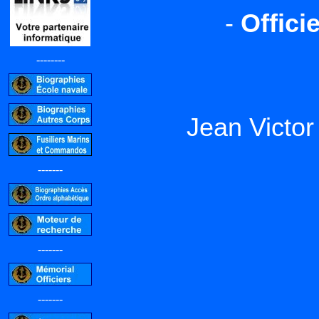
-
Offici
--------
Jean Victo
-------
-------
-------