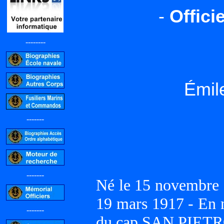
-
Offici
--------
Émil
-------
-------
Né le 15 novembre 
19 mars 1917 - En
-------
du cap SAN PIET