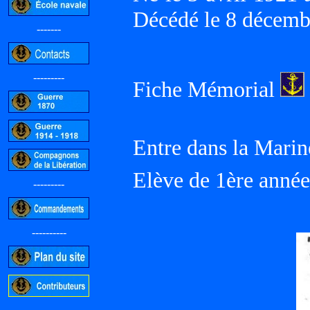
Décédé le 8 décem
-------
---------
Fiche Mémorial
Entre dans la Marin
Elève de 1ère année
---------
----------
-----------