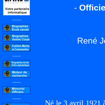
-
Offici
--------
René J
-------
-------
-------
Né le 3 avril 192