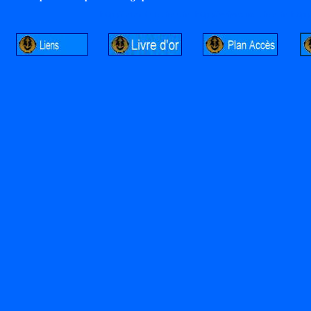
http://lalandelle.free.fr
http://cvjcrouxel.free.fr
http: