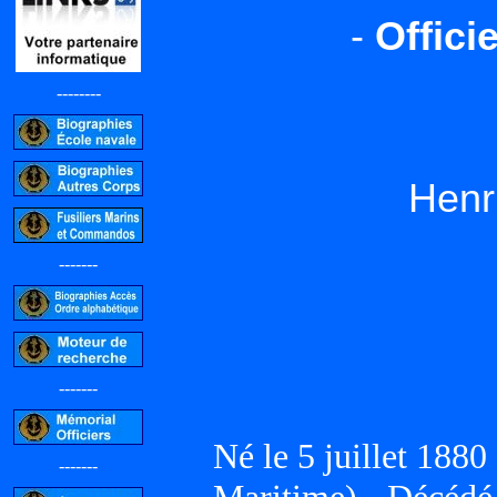
-
Offici
--------
Henr
-------
-------
Né le 5 juillet 18
-------