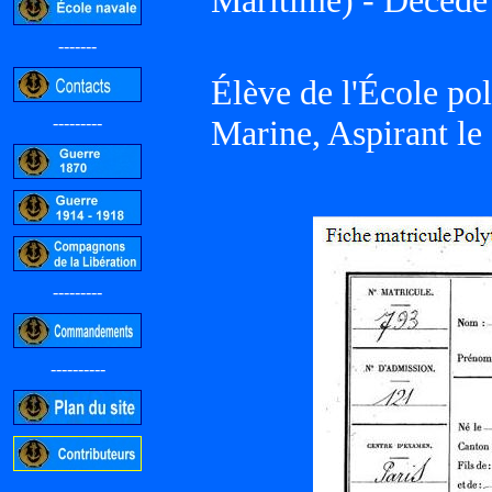
Maritime) - Décédé
-------
Élève de l'École po
---------
Marine, Aspirant le
---------
----------
-----------