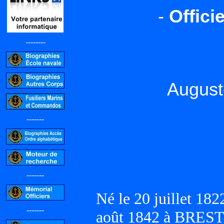
-
Offici
--------
Augus
-------
-------
Né le 20 juillet 18
-------
août 1842 à BREST 