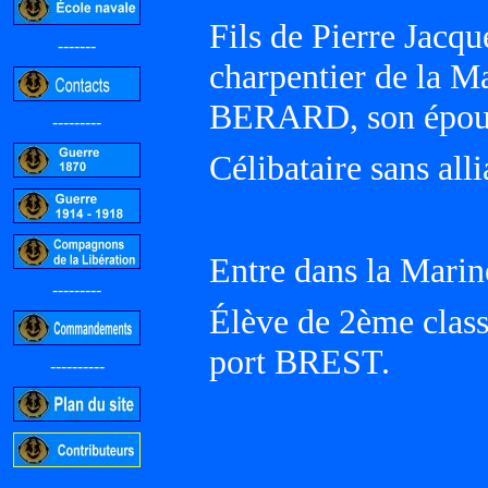
Fils de Pierre Jacq
-------
charpentier de la M
BERARD, son épou
---------
Célibataire sans all
Entre dans la Marin
---------
Élève de 2ème class
port BREST.
----------
-----------