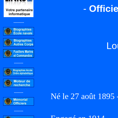
-
Offici
--------
Lo
-------
-------
Né le 27 août 1895 
-------