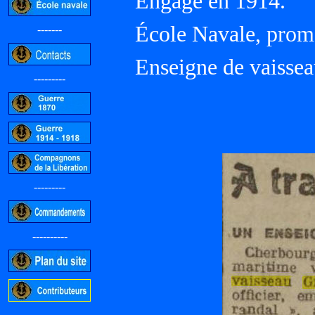
Engagé en 1914.
École Navale, prom
-------
Enseigne de vaissea
---------
---------
----------
-----------