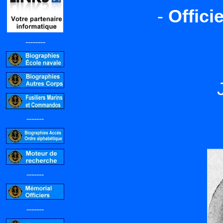
-
Offici
--------
J
-------
-------
-------