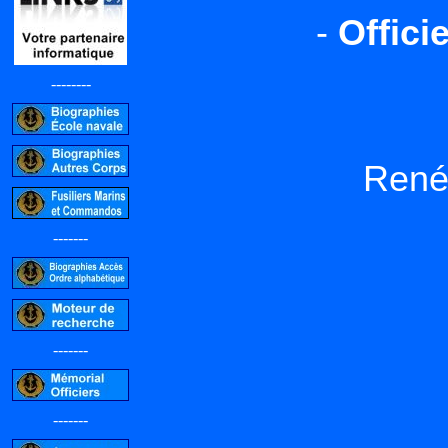
-
Offici
--------
René
-------
-------
-------