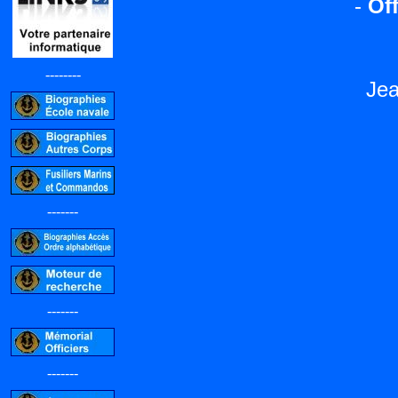
-
Off
--------
Je
-------
-------
-------