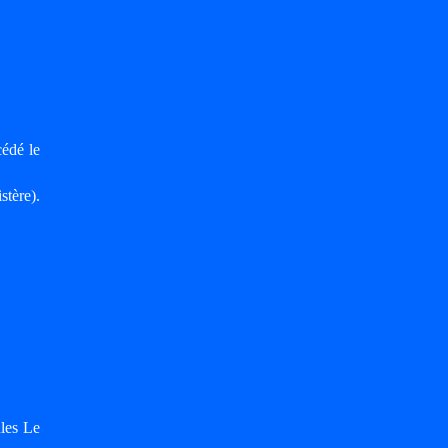
cédé le
stère).
les Le