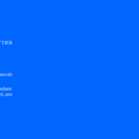
 YTIER
navale
judant-
el, aux