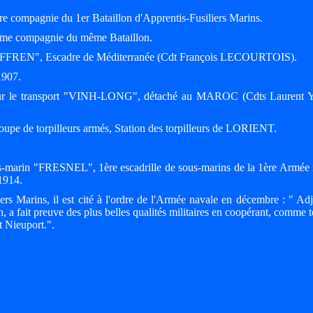
re compagnie du 1er Bataillon d'Apprentis-Fusiliers Marins.
3ème compagnie du même Bataillon.
 "SUFFREN", Escadre de Méditerranée (Cdt François LECOURTOIS).
1907.
 sur le transport "VINH-LONG", détaché au MAROC (Cdts Laurent
upe de torpilleurs armés, Station des torpilleurs de LORIENT.
s-marin "FRESNEL", 1ère escadrille de sous-marins de la 1ère Armée 
1914.
ers Marins, il est cité à l'ordre de l'Armée navale en décembre : " Ad
, a fait preuve des plus belles qualités militaires en coopérant, comme t
 Nieuport.".