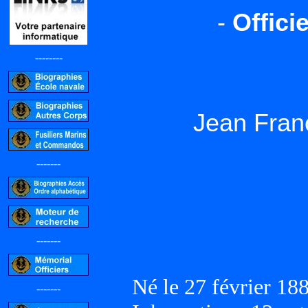
-
Offici
--------
Jean Fran
-------
-------
Né le 27 février 188
-------